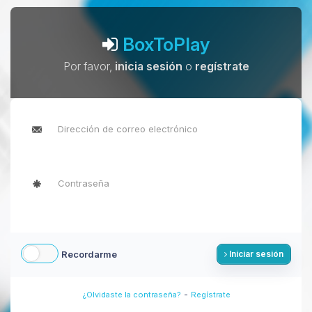
BoxToPlay
Por favor,
inicia sesión
o
regístrate
Recordarme
Iniciar sesión
-
¿Olvidaste la contraseña?
Regístrate