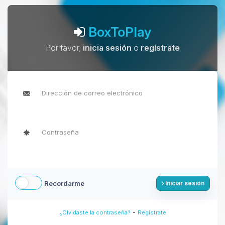
BoxToPlay
Por favor,
inicia sesión
o
regístrate
Recordarme
Iniciar sesión
-
¿Olvidaste la contraseña?
Regístrate