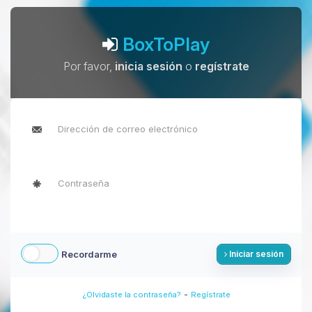
BoxToPlay
Por favor,
inicia sesión
o
regístrate
Recordarme
Iniciar sesión
-
¿Olvidaste la contraseña?
Regístrate