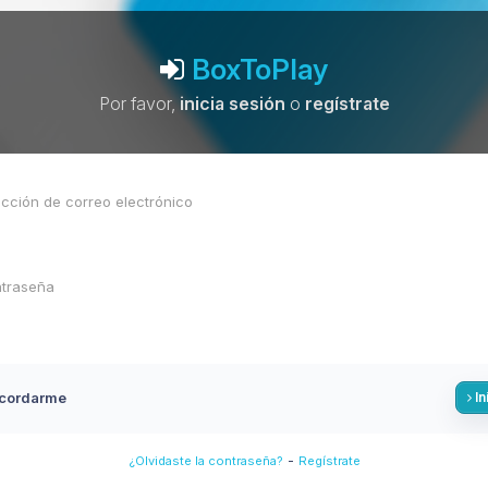
BoxToPlay
Por favor,
inicia sesión
o
regístrate
cordarme
In
-
¿Olvidaste la contraseña?
Regístrate