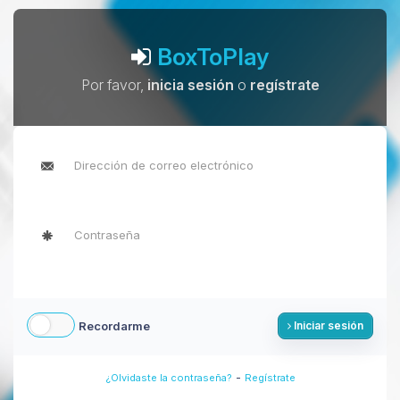
BoxToPlay
Por favor,
inicia sesión
o
regístrate
Recordarme
Iniciar sesión
-
¿Olvidaste la contraseña?
Regístrate