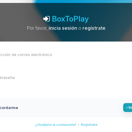
BoxToPlay
Por favor,
inicia sesión
o
regístrate
cordarme
In
-
¿Olvidaste la contraseña?
Regístrate