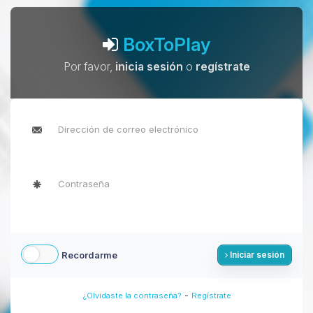
BoxToPlay
Por favor,
inicia sesión
o
regístrate
Recordarme
Iniciar sesión
-
¿Olvidaste la contraseña?
Regístrate