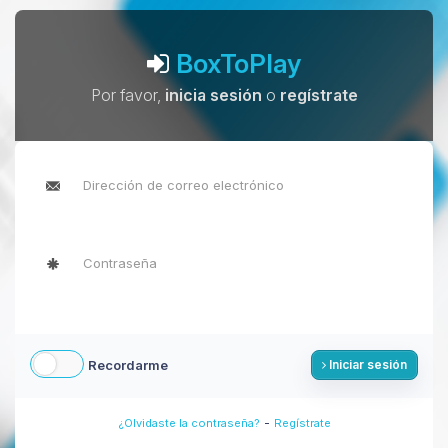
BoxToPlay
Por favor,
inicia sesión
o
regístrate
Recordarme
Iniciar sesión
-
¿Olvidaste la contraseña?
Regístrate