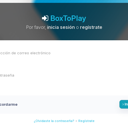
BoxToPlay
Por favor,
inicia sesión
o
regístrate
cordarme
In
-
¿Olvidaste la contraseña?
Regístrate