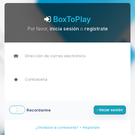
BoxToPlay
Por favor,
inicia sesión
o
regístrate
Recordarme
Iniciar sesión
-
¿Olvidaste la contraseña?
Regístrate