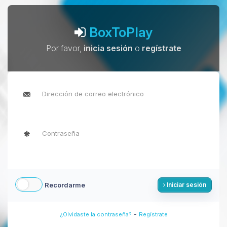
BoxToPlay
Por favor,
inicia sesión
o
regístrate
Recordarme
Iniciar sesión
-
¿Olvidaste la contraseña?
Regístrate