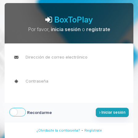
BoxToPlay
Por favor,
inicia sesión
o
regístrate
Recordarme
Iniciar sesión
-
¿Olvidaste la contraseña?
Regístrate