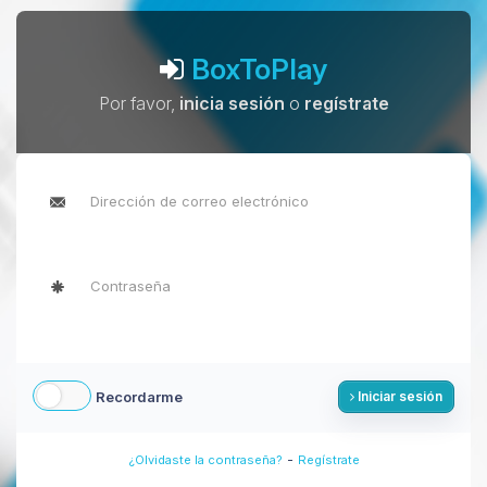
BoxToPlay
Por favor,
inicia sesión
o
regístrate
Recordarme
Iniciar sesión
-
¿Olvidaste la contraseña?
Regístrate