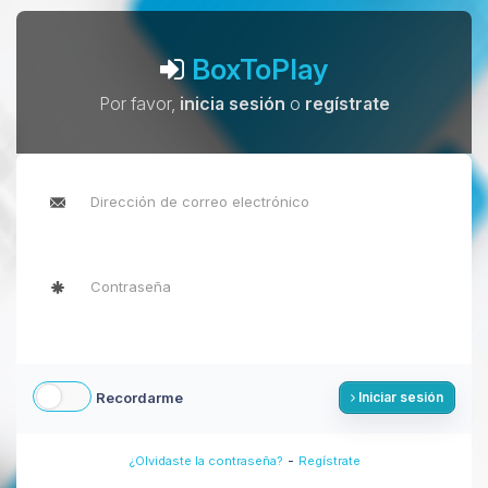
BoxToPlay
Por favor,
inicia sesión
o
regístrate
Recordarme
Iniciar sesión
-
¿Olvidaste la contraseña?
Regístrate