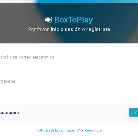
BoxToPlay
Por favor,
inicia sesión
o
regístrate
cordarme
In
-
¿Olvidaste la contraseña?
Regístrate