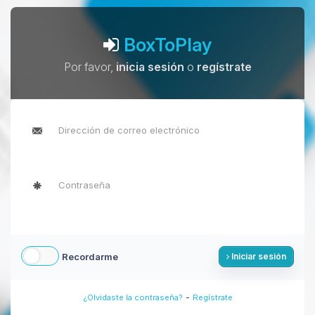
BoxToPlay
Por favor,
inicia sesión
o
regístrate
Recordarme
Iniciar sesión
-
¿Olvidaste la contraseña?
Regístrate