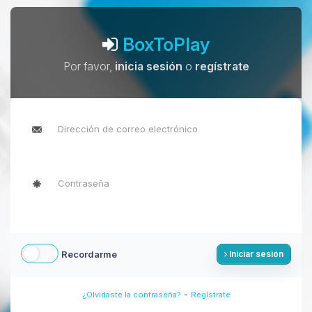
BoxToPlay
Por favor,
inicia sesión
o
regístrate
Recordarme
Iniciar sesión
-
¿Olvidaste la contraseña?
Regístrate