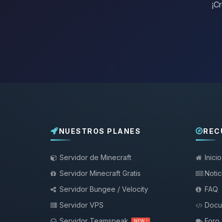
¡Cr
NUESTROS PLANES
REC
Servidor de Minecraft
Inicio
Servidor Minecraft Gratis
Notic
Servidor Bungee / Velocity
FAQ
Servidor VPS
Docu
Servidor Teamspeak
Foro
NEW !