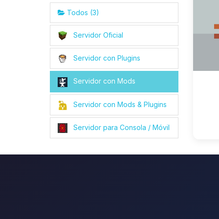
Todos (3)
Servidor Oficial
Servidor con Plugins
Servidor con Mods
Servidor con Mods & Plugins
Servidor para Consola / Móvil