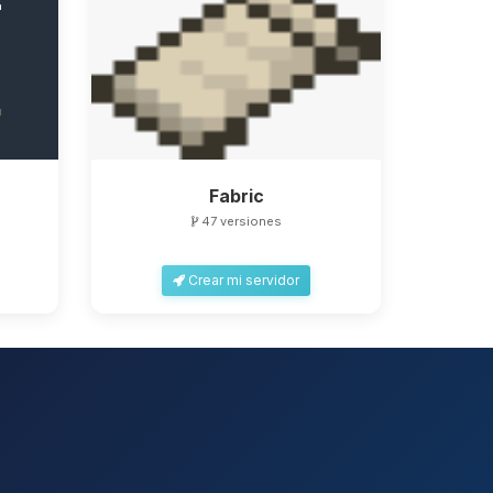
Fabric
47 versiones
Crear mi servidor