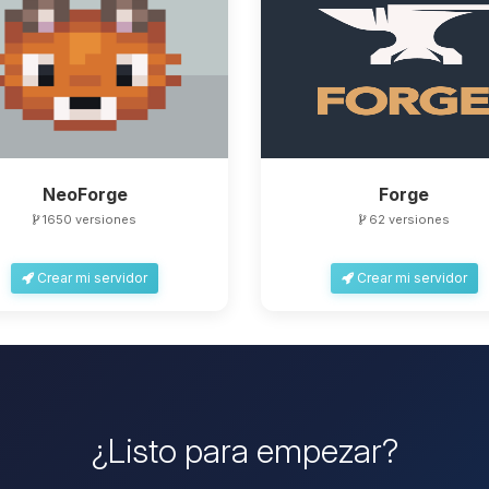
NeoForge
Forge
1650 versiones
62 versiones
Crear mi servidor
Crear mi servidor
¿Listo para empezar?