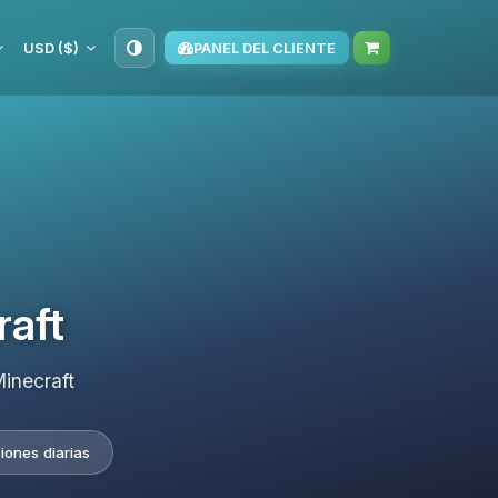
USD ($)
PANEL DEL CLIENTE
raft
inecraft
iones diarias