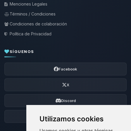
Menciones Legales
Términos / Condiciones
Condiciones de colaboración
Política de Privacidad
SÍGUENOS
Facebook
X
Discord
Foro
Utilizamos cookies
Usamos cookies y otras técnicas