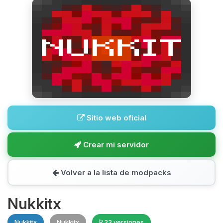
Sitio web oficial
Crear mi servidor
Volver a la lista de modpacks
Nukkitx
Nukkitx
Nukkitx
33 versiones