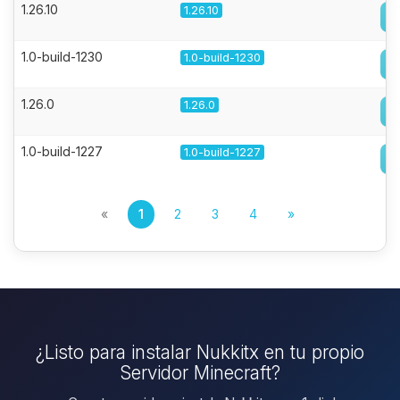
1.26.10
1.26.10
1.0-build-1230
1.0-build-1230
1.26.0
1.26.0
1.0-build-1227
1.0-build-1227
«
1
2
3
4
»
¿Listo para instalar Nukkitx en tu propio
Servidor Minecraft?