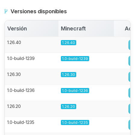
Versiones disponibles
Versión
Minecraft
Act
1.26.40
1.26.40
1.0-build-1239
1.0-build-1239
1.26.30
1.26.30
1.0-build-1236
1.0-build-1236
1.26.20
1.26.20
1.0-build-1235
1.0-build-1235