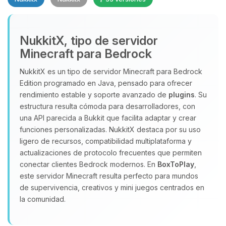
NukkitX, tipo de servidor
Minecraft para Bedrock
NukkitX es un tipo de servidor Minecraft para Bedrock
Edition programado en Java, pensado para ofrecer
Yupi, por fin alguien con quien
rendimiento estable y soporte avanzado de
plugins
. Su
hablar! Soy Choupy, tu pequeno
estructura resulta cómoda para desarrolladores, con
asistente de BoxToPlay. Cuentame
una API parecida a Bukkit que facilita adaptar y crear
que necesitas y moveré mis
funciones personalizadas. NukkitX destaca por su uso
pequenos circuitos para ayudarte.
ligero de recursos, compatibilidad multiplataforma y
09/08/2026 11:23
actualizaciones de protocolo frecuentes que permiten
conectar clientes Bedrock modernos. En
BoxToPlay
,
este servidor Minecraft resulta perfecto para mundos
de supervivencia, creativos y mini juegos centrados en
la comunidad.