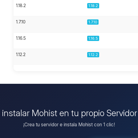
1.18.2
1.18.2
1.7.10
1.7.10
1.16.5
1.16.5
1.12.2
1.12.2
 instalar Mohist en tu propio Servido
¡Crea tu servidor e instala Mohist con 1 clic!