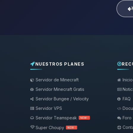
NUESTROS PLANES
REC
Servidor de Minecraft
Inicio
Servidor Minecraft Gratis
Notic
Servidor Bungee / Velocity
FAQ
Servidor VPS
Docu
Servidor Teamspeak
Foro
NEW !
Conta
Super Choupy
NEW !