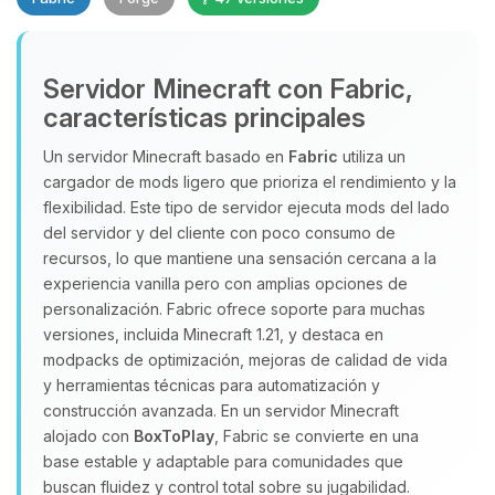
Servidor Minecraft con Fabric,
características principales
Un servidor Minecraft basado en
Fabric
utiliza un
cargador de mods ligero que prioriza el rendimiento y la
Yupi, por fin alguien con quien
flexibilidad. Este tipo de servidor ejecuta mods del lado
hablar! Soy Choupy, tu pequeno
del servidor y del cliente con poco consumo de
asistente de BoxToPlay. Cuentame
recursos, lo que mantiene una sensación cercana a la
que necesitas y moveré mis
experiencia vanilla pero con amplias opciones de
pequenos circuitos para ayudarte.
personalización. Fabric ofrece soporte para muchas
07/08/2026 03:28
versiones, incluida Minecraft 1.21, y destaca en
modpacks de optimización, mejoras de calidad de vida
y herramientas técnicas para automatización y
construcción avanzada. En un servidor Minecraft
alojado con
BoxToPlay
, Fabric se convierte en una
base estable y adaptable para comunidades que
buscan fluidez y control total sobre su jugabilidad.