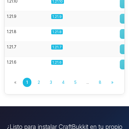
1.21.10
1.21.10
1.21.9
1.21.9
1.21.8
1.21.8
1.21.7
1.21.7
1.21.6
1.21.6
«
1
2
3
4
5
...
8
»
¿Listo para instalar CraftBukkit en tu propio