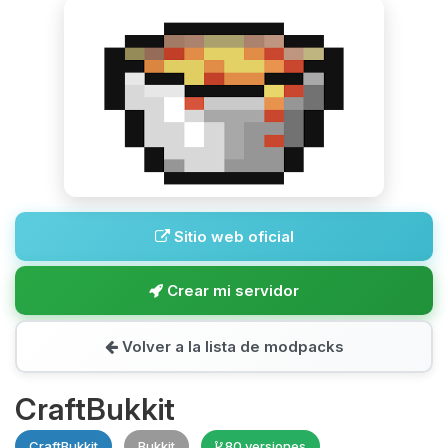
Sitio web oficial
Crear mi servidor
Volver a la lista de modpacks
CraftBukkit
CraftBukkit
Bukkit
80 versiones