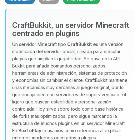
CraftBukkit, un servidor Minecraft
centrado en plugins
Un servidor Minecraft tipo
CraftBukkit
es una versión
modificada del servidor oficial, creada para ejecutar
Yupi, por fin alguien con quien
plugins que amplían la jugabilidad. Se basa en la API
hablar! Soy Choupy, tu pequeno
Bukkit para añadir comandos personalizados,
asistente de BoxToPlay. Cuentame
herramientas de administración, sistemas de protección
que necesitas y moveré mis
y economías sin cambiar el cliente. CraftBukkit mantiene
pequenos circuitos para ayudarte.
unas mecánicas muy cercanas al juego original, por lo
09/08/2026 10:50
que encaja bien con servidores de supervivencia o rol
ligero que buscan estabilidad y personalización
controlada. Hoy sirve sobre todo como base histórica
de forks más optimizados, pero sigue marcando la
estructura de muchos plugins en un servidor Minecraft.
En
BoxToPlay
lo usamos como referencia al explicar
entornos modernos orientados a plugins.