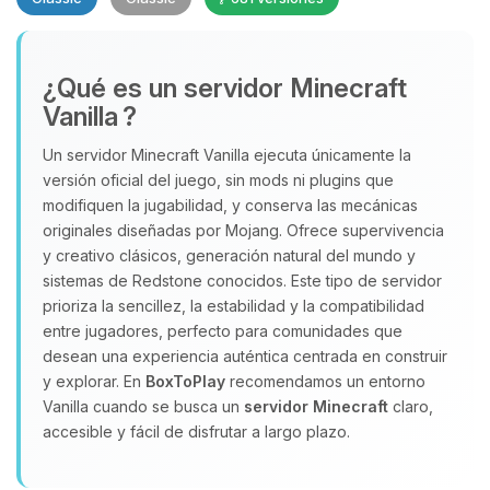
¿Qué es un servidor Minecraft
Vanilla ?
Un servidor Minecraft Vanilla ejecuta únicamente la
versión oficial del juego, sin mods ni plugins que
Yupi, por fin alguien con quien
modifiquen la jugabilidad, y conserva las mecánicas
hablar! Soy Choupy, tu pequeno
originales diseñadas por Mojang. Ofrece supervivencia
asistente de BoxToPlay. Cuentame
y creativo clásicos, generación natural del mundo y
que necesitas y moveré mis
sistemas de Redstone conocidos. Este tipo de servidor
pequenos circuitos para ayudarte.
prioriza la sencillez, la estabilidad y la compatibilidad
07/08/2026 11:29
entre jugadores, perfecto para comunidades que
desean una experiencia auténtica centrada en construir
y explorar. En
BoxToPlay
recomendamos un entorno
Vanilla cuando se busca un
servidor Minecraft
claro,
accesible y fácil de disfrutar a largo plazo.