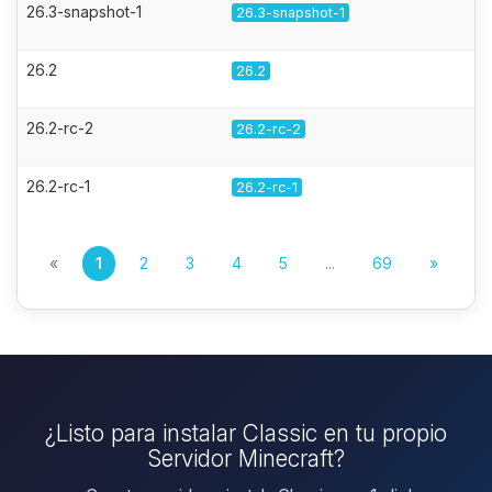
26.3-snapshot-1
26.3-snapshot-1
26.2
26.2
26.2-rc-2
26.2-rc-2
26.2-rc-1
26.2-rc-1
«
1
2
3
4
5
...
69
»
¿Listo para instalar Classic en tu propio
Servidor Minecraft?