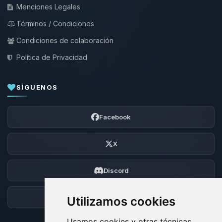
Menciones Legales
Términos / Condiciones
Condiciones de colaboración
Política de Privacidad
SÍGUENOS
Facebook
X
Discord
Foro
Utilizamos cookies
Usamos cookies y otras técnicas