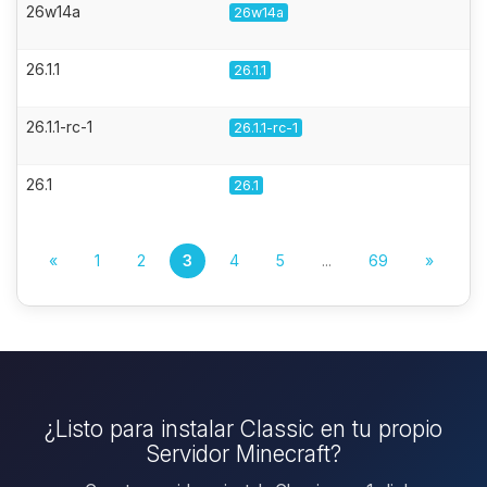
26w14a
26w14a
26.1.1
26.1.1
26.1.1-rc-1
26.1.1-rc-1
26.1
26.1
«
1
2
3
4
5
...
69
»
¿Listo para instalar Classic en tu propio
Servidor Minecraft?