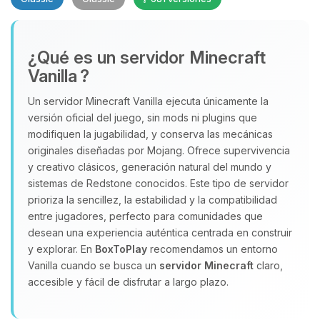
¿Qué es un servidor Minecraft
Vanilla ?
Un servidor Minecraft Vanilla ejecuta únicamente la
versión oficial del juego, sin mods ni plugins que
Yupi, por fin alguien con quien
modifiquen la jugabilidad, y conserva las mecánicas
hablar! Soy Choupy, tu pequeno
originales diseñadas por Mojang. Ofrece supervivencia
asistente de BoxToPlay. Cuentame
y creativo clásicos, generación natural del mundo y
que necesitas y moveré mis
sistemas de Redstone conocidos. Este tipo de servidor
pequenos circuitos para ayudarte.
prioriza la sencillez, la estabilidad y la compatibilidad
07/08/2026 07:08
entre jugadores, perfecto para comunidades que
desean una experiencia auténtica centrada en construir
y explorar. En
BoxToPlay
recomendamos un entorno
Vanilla cuando se busca un
servidor Minecraft
claro,
accesible y fácil de disfrutar a largo plazo.