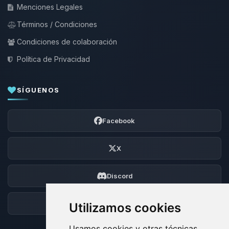
Menciones Legales
Términos / Condiciones
Condiciones de colaboración
Política de Privacidad
SÍGUENOS
Facebook
X
Discord
Foro
Utilizamos cookies
Usamos cookies y otras técnicas