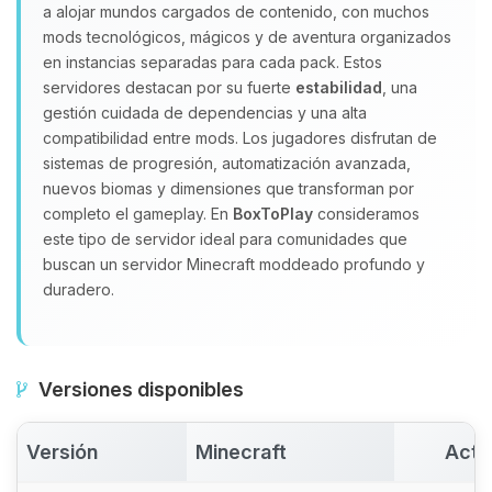
a alojar mundos cargados de contenido, con muchos
Yupi, por fin alguien con quien
mods tecnológicos, mágicos y de aventura organizados
hablar! Soy Choupy, tu pequeno
en instancias separadas para cada pack. Estos
asistente de BoxToPlay. Cuentame
servidores destacan por su fuerte
estabilidad
, una
que necesitas y moveré mis
gestión cuidada de dependencias y una alta
pequenos circuitos para ayudarte.
compatibilidad entre mods. Los jugadores disfrutan de
07/08/2026 19:59
sistemas de progresión, automatización avanzada,
nuevos biomas y dimensiones que transforman por
completo el gameplay. En
BoxToPlay
consideramos
este tipo de servidor ideal para comunidades que
buscan un servidor Minecraft moddeado profundo y
duradero.
Versiones disponibles
Versión
Minecraft
Acti