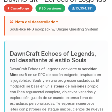
CurseForge
30 versiones
10,354,381
Nota del desarrollador:
Souls-like RPG modpack w/ Unique Questing System!
DawnCraft Echoes of Legends,
Yupi, por fin alguien con quien
rol desafiante al estilo Souls
hablar! Soy Choupy, tu pequeno
asistente de BoxToPlay. Cuentame
DawnCraft Echoes of Legends convierte tu
servidor
que necesitas y moveré mis
Minecraft
en un RPG de acción exigente, inspirado en
pequenos circuitos para ayudarte.
la jugabilidad Souls y en una progresión cuidadosa. El
08/08/2026 13:51
modpack se basa en un
sistema de misiones
propio
con línea argumental completa, objetivos variados y
exploración guiada de un mundo extenso lleno de
estructuras personalizadas. Te esperan numerosos
jefes con patrones de ataque únicos, cientos de nuevas