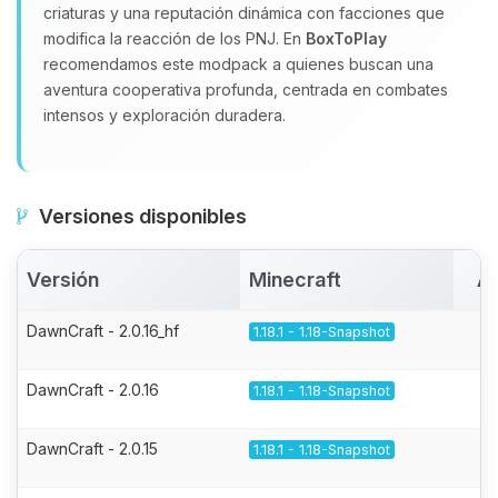
criaturas y una reputación dinámica con facciones que
modifica la reacción de los PNJ. En
BoxToPlay
recomendamos este modpack a quienes buscan una
aventura cooperativa profunda, centrada en combates
intensos y exploración duradera.
Versiones disponibles
Versión
Minecraft
Ac
DawnCraft - 2.0.16_hf
1.18.1 - 1.18-Snapshot
DawnCraft - 2.0.16
1.18.1 - 1.18-Snapshot
DawnCraft - 2.0.15
1.18.1 - 1.18-Snapshot