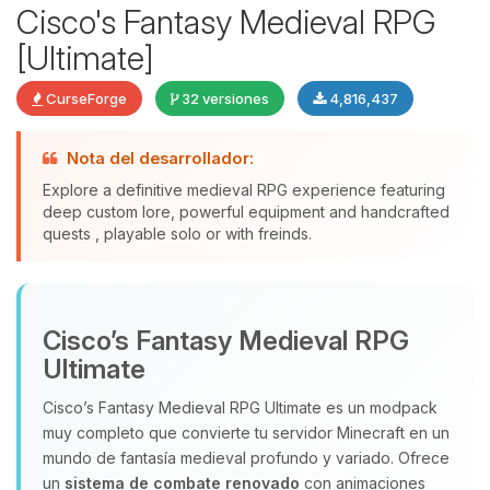
Cisco's Fantasy Medieval RPG
[Ultimate]
CurseForge
32 versiones
4,816,437
Nota del desarrollador:
Explore a definitive medieval RPG experience featuring
deep custom lore, powerful equipment and handcrafted
quests , playable solo or with freinds.
Yupi, por fin alguien con quien
hablar! Soy Choupy, tu pequeno
asistente de BoxToPlay. Cuentame
Cisco’s Fantasy Medieval RPG
que necesitas y moveré mis
pequenos circuitos para ayudarte.
Ultimate
07/08/2026 09:37
Cisco’s Fantasy Medieval RPG Ultimate es un modpack
muy completo que convierte tu servidor Minecraft en un
mundo de fantasía medieval profundo y variado. Ofrece
un
sistema de combate renovado
con animaciones