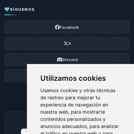
SÍGUENOS
Facebook
X
Discord
Foro
Utilizamos cookies
Usamos cookies y otras técnicas
de rastreo para mejorar tu
experiencia de navegación en
nuestra web, para mostrarte
contenidos personalizados y
MÉTODOS DE PAGO ACEPTADOS
anuncios adecuados, para analizar
el tráfico en nuestra web y para