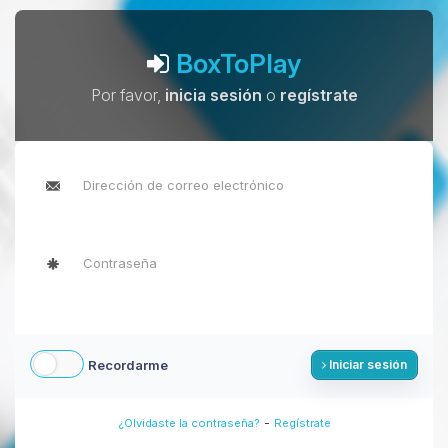
BoxToPlay
Por favor,
inicia sesión
o
regístrate
Recordarme
Iniciar sesión
-
¿Olvidaste la contraseña?
Regístrate