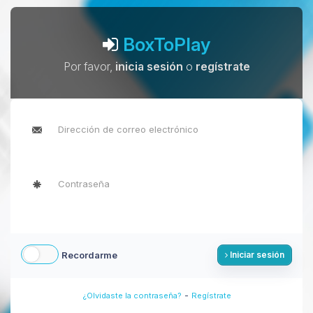
BoxToPlay
Por favor,
inicia sesión
o
regístrate
Recordarme
Iniciar sesión
-
¿Olvidaste la contraseña?
Regístrate