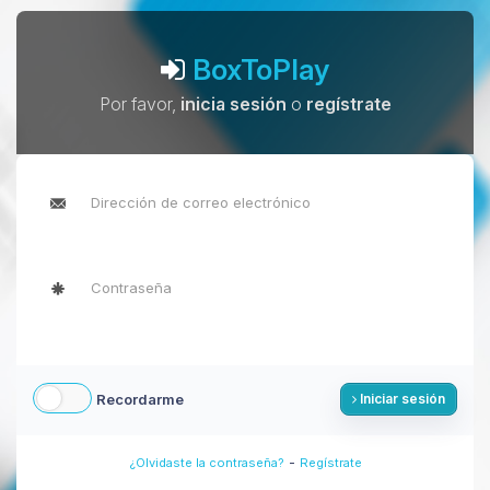
BoxToPlay
Por favor,
inicia sesión
o
regístrate
Recordarme
Iniciar sesión
-
¿Olvidaste la contraseña?
Regístrate