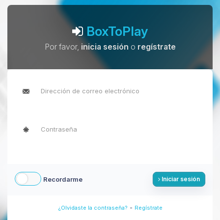
BoxToPlay
Por favor,
inicia sesión
o
regístrate
Recordarme
Iniciar sesión
-
¿Olvidaste la contraseña?
Regístrate