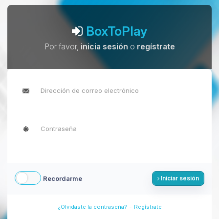
BoxToPlay
Por favor,
inicia sesión
o
regístrate
Recordarme
Iniciar sesión
-
¿Olvidaste la contraseña?
Regístrate