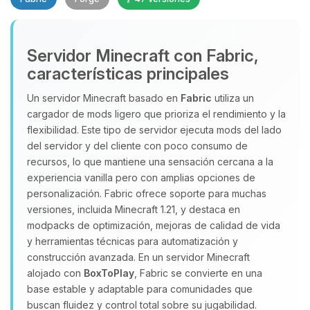
Servidor Minecraft con Fabric,
características principales
Un servidor Minecraft basado en
Fabric
utiliza un
cargador de mods ligero que prioriza el rendimiento y la
Yupi, por fin alguien con quien
flexibilidad. Este tipo de servidor ejecuta mods del lado
hablar! Soy Choupy, tu pequeno
del servidor y del cliente con poco consumo de
asistente de BoxToPlay. Cuentame
recursos, lo que mantiene una sensación cercana a la
que necesitas y moveré mis
experiencia vanilla pero con amplias opciones de
pequenos circuitos para ayudarte.
personalización. Fabric ofrece soporte para muchas
06/08/2026 03:32
versiones, incluida Minecraft 1.21, y destaca en
modpacks de optimización, mejoras de calidad de vida
y herramientas técnicas para automatización y
construcción avanzada. En un servidor Minecraft
alojado con
BoxToPlay
, Fabric se convierte en una
base estable y adaptable para comunidades que
buscan fluidez y control total sobre su jugabilidad.