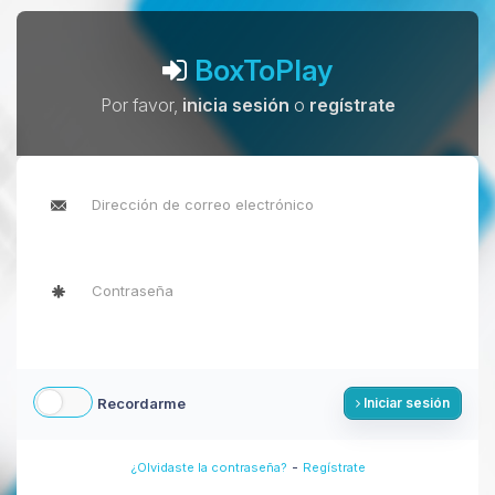
BoxToPlay
Por favor,
inicia sesión
o
regístrate
Recordarme
Iniciar sesión
-
¿Olvidaste la contraseña?
Regístrate