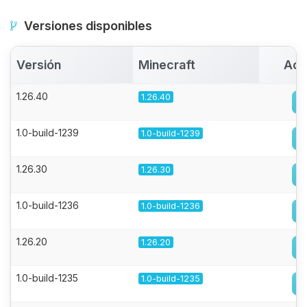
Versiones disponibles
Versión
Minecraft
Act
1.26.40
1.26.40
1.0-build-1239
1.0-build-1239
1.26.30
1.26.30
1.0-build-1236
1.0-build-1236
1.26.20
1.26.20
1.0-build-1235
1.0-build-1235