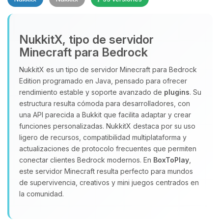
NukkitX, tipo de servidor
Minecraft para Bedrock
NukkitX es un tipo de servidor Minecraft para Bedrock
Edition programado en Java, pensado para ofrecer
Yupi, por fin alguien con quien
rendimiento estable y soporte avanzado de
plugins
. Su
hablar! Soy Choupy, tu pequeno
estructura resulta cómoda para desarrolladores, con
asistente de BoxToPlay. Cuentame
una API parecida a Bukkit que facilita adaptar y crear
que necesitas y moveré mis
funciones personalizadas. NukkitX destaca por su uso
pequenos circuitos para ayudarte.
ligero de recursos, compatibilidad multiplataforma y
09/08/2026 09:28
actualizaciones de protocolo frecuentes que permiten
conectar clientes Bedrock modernos. En
BoxToPlay
,
este servidor Minecraft resulta perfecto para mundos
de supervivencia, creativos y mini juegos centrados en
la comunidad.