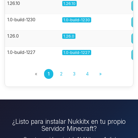
1.26.10
1.26.10
1.0-build-1230
1.0-build-1230
1.26.0
1.26.0
1.0-build-1227
1.0-build-1227
«
1
2
3
4
»
¿Listo para instalar Nukkitx en tu propio
Servidor Minecraft?