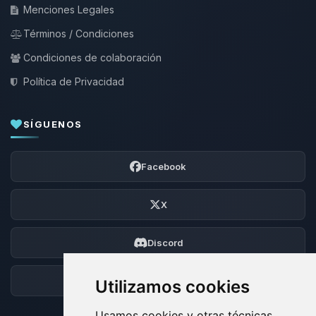
Menciones Legales
Términos / Condiciones
Condiciones de colaboración
Política de Privacidad
SÍGUENOS
Facebook
X
Discord
Foro
Utilizamos cookies
Usamos cookies y otras técnicas