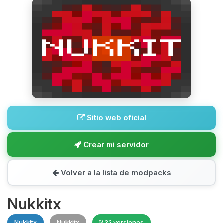
Sitio web oficial
Crear mi servidor
Volver a la lista de modpacks
Nukkitx
Nukkitx
Nukkitx
33 versiones