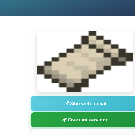
Sitio web oficial
Crear mi servidor