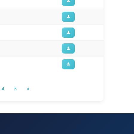
4
5
»