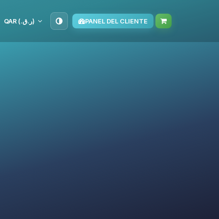
QAR (ر.ق.‏)
PANEL DEL CLIENTE