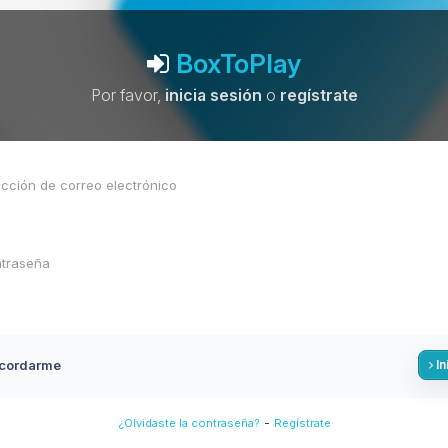
BoxToPlay
Por favor,
inicia sesión
o
regístrate
cordarme
In
-
¿Olvidaste la contraseña?
Regístrate