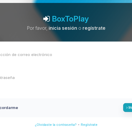
BoxToPlay
Por favor,
inicia sesión
o
regístrate
cordarme
In
-
¿Olvidaste la contraseña?
Regístrate