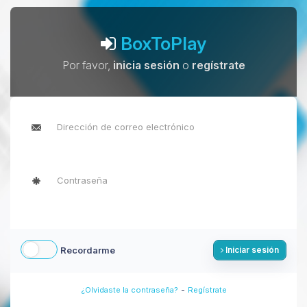
BoxToPlay
Por favor,
inicia sesión
o
regístrate
Recordarme
Iniciar sesión
-
¿Olvidaste la contraseña?
Regístrate