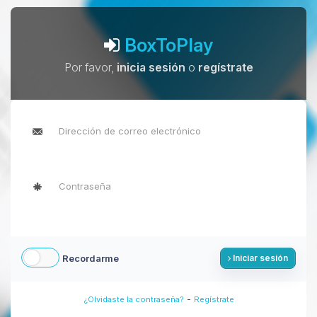
BoxToPlay
Por favor,
inicia sesión
o
regístrate
Recordarme
Iniciar sesión
-
¿Olvidaste la contraseña?
Regístrate