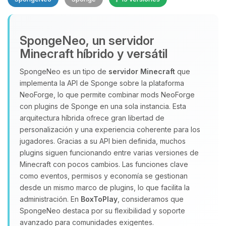
SpongeNeo, un servidor
Minecraft híbrido y versátil
SpongeNeo es un tipo de
servidor Minecraft
que
implementa la API de Sponge sobre la plataforma
Yupi, por fin alguien con quien
NeoForge, lo que permite combinar mods NeoForge
hablar! Soy Choupy, tu pequeno
con plugins de Sponge en una sola instancia. Esta
asistente de BoxToPlay. Cuentame
arquitectura híbrida ofrece gran libertad de
que necesitas y moveré mis
personalización y una experiencia coherente para los
pequenos circuitos para ayudarte.
jugadores. Gracias a su API bien definida, muchos
10/08/2026 04:05
plugins siguen funcionando entre varias versiones de
Minecraft con pocos cambios. Las funciones clave
como eventos, permisos y economía se gestionan
desde un mismo marco de plugins, lo que facilita la
administración. En
BoxToPlay
, consideramos que
SpongeNeo destaca por su flexibilidad y soporte
avanzado para comunidades exigentes.