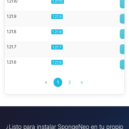
1.21.10
1.21.10
1.21.9
1.21.9
1.21.8
1.21.8
1.21.7
1.21.7
1.21.6
1.21.6
«
1
2
»
¿Listo para instalar SpongeNeo en tu propio