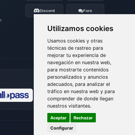
moveré mis pequenos circuitos para
ayudarte.
Discord
Foro
07/08/2026 17:00
n
Utilizamos cookies
Usamos cookies y otras
técnicas de rastreo para
mejorar tu experiencia de
navegación en nuestra web,
para mostrarte contenidos
personalizados y anuncios
adecuados, para analizar el
tráfico en nuestra web y para
comprender de donde llegan
🍪
nuestros visitantes.
Aceptar
Rechazar
Configurar