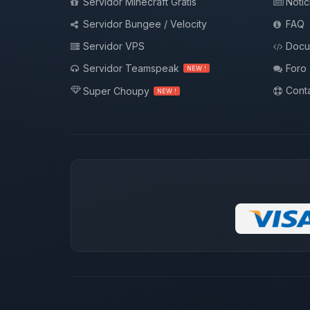
Servidor Minecraft Gratis
Notic
Servidor Bungee / Velocity
FAQ
Servidor VPS
Docu
Servidor Teamspeak
Foro
NEW !
Conta
Super Choupy
NEW !