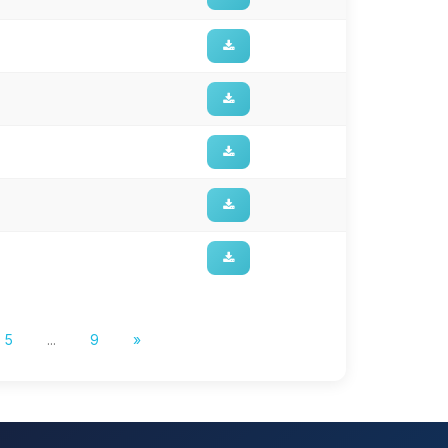
5
...
9
»