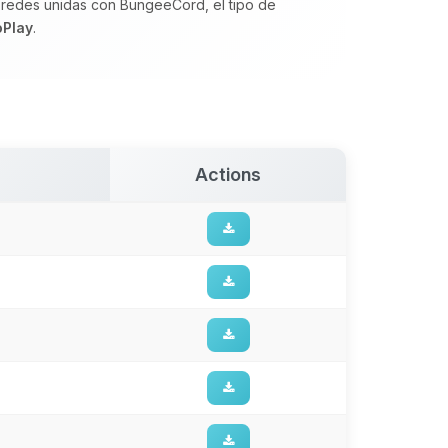
 redes unidas con BungeeCord, el tipo de
oPlay
.
Actions