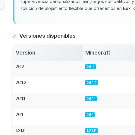
supervivencia personalizados, minijuegos competitivos y
solución de alojamiento flexible que ofrecemos en
BoxT
Versiones disponibles
Versión
Minecraft
26.2
26.2
26.1.2
26.1.2
26.1.1
26.1.1
26.1
26.1
1.21.11
1.21.11