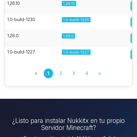
1.26.10
1.26.10
1.0-build-1230
1.0-build-1230
1.26.0
1.26.0
1.0-build-1227
1.0-build-1227
«
1
2
3
4
»
¿Listo para instalar Nukkitx en tu propio
Servidor Minecraft?