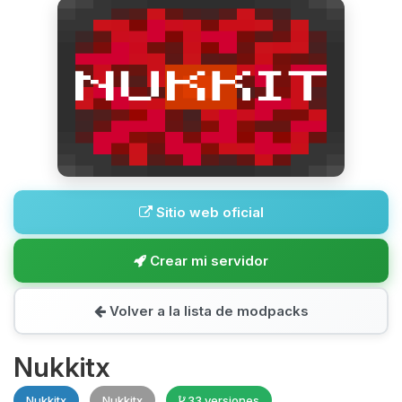
Sitio web oficial
Crear mi servidor
Volver a la lista de modpacks
Nukkitx
Nukkitx
Nukkitx
33 versiones