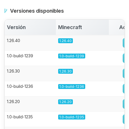
Versiones disponibles
Versión
Minecraft
Act
1.26.40
1.26.40
1.0-build-1239
1.0-build-1239
1.26.30
1.26.30
1.0-build-1236
1.0-build-1236
1.26.20
1.26.20
1.0-build-1235
1.0-build-1235