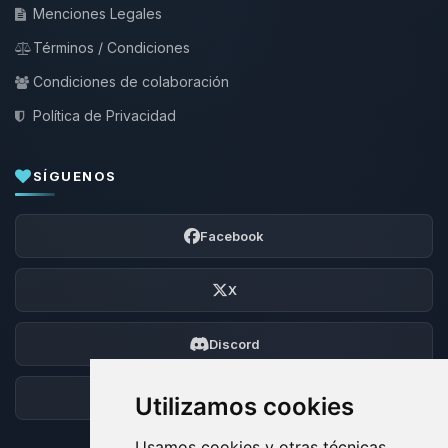
Menciones Legales
Términos / Condiciones
Condiciones de colaboración
Política de Privacidad
SÍGUENOS
Facebook
X
Discord
Foro
Utilizamos cookies
Usamos cookies y otras técnicas