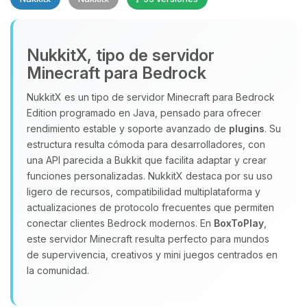
NukkitX, tipo de servidor
Minecraft para Bedrock
NukkitX es un tipo de servidor Minecraft para Bedrock
Edition programado en Java, pensado para ofrecer
Yupi, por fin alguien con quien
rendimiento estable y soporte avanzado de
plugins
. Su
hablar! Soy Choupy, tu pequeno
estructura resulta cómoda para desarrolladores, con
asistente de BoxToPlay. Cuentame
una API parecida a Bukkit que facilita adaptar y crear
que necesitas y moveré mis
funciones personalizadas. NukkitX destaca por su uso
pequenos circuitos para ayudarte.
ligero de recursos, compatibilidad multiplataforma y
07/08/2026 09:52
actualizaciones de protocolo frecuentes que permiten
conectar clientes Bedrock modernos. En
BoxToPlay
,
este servidor Minecraft resulta perfecto para mundos
de supervivencia, creativos y mini juegos centrados en
la comunidad.