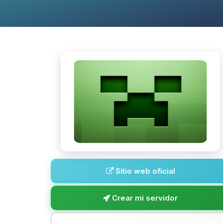
Sitio web oficial
Crear mi servidor