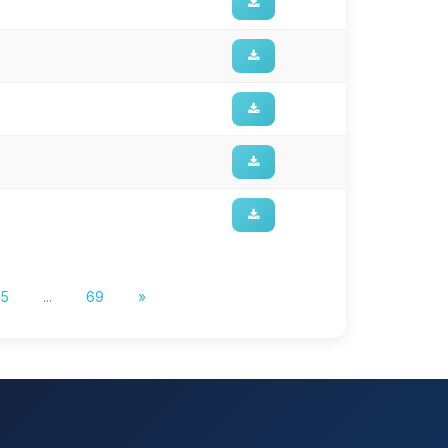
5
...
69
»