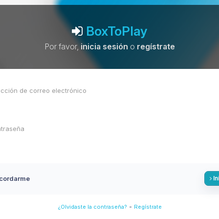
BoxToPlay
Por favor,
inicia sesión
o
regístrate
cordarme
In
-
¿Olvidaste la contraseña?
Regístrate