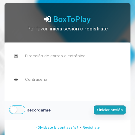
BoxToPlay
Por favor,
inicia sesión
o
regístrate
Recordarme
Iniciar sesión
-
¿Olvidaste la contraseña?
Regístrate