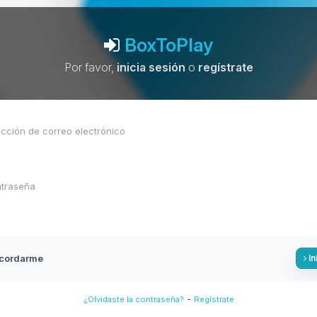
BoxToPlay
Por favor,
inicia sesión
o
regístrate
cordarme
In
-
¿Olvidaste la contraseña?
Regístrate