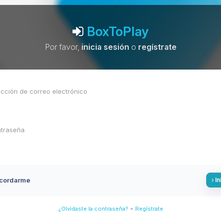
BoxToPlay
Por favor,
inicia sesión
o
regístrate
cordarme
In
-
¿Olvidaste la contraseña?
Regístrate