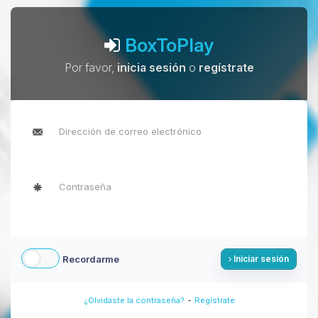
BoxToPlay
Por favor,
inicia sesión
o
regístrate
Recordarme
Iniciar sesión
-
¿Olvidaste la contraseña?
Regístrate