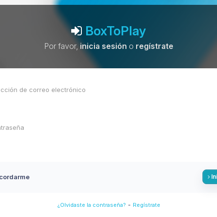
BoxToPlay
Por favor,
inicia sesión
o
regístrate
cordarme
In
-
¿Olvidaste la contraseña?
Regístrate